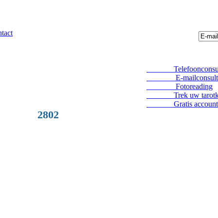
tact
Telefoonconsul
E-mailconsult
Fotoreading
Trek uw tarotka
Gratis account
2802