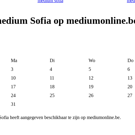
 medium Sofia op mediumonline.b
Ma
Di
Wo
Do
3
4
5
6
10
11
12
13
17
18
19
20
24
25
26
27
31
ofia heeft aangegeven beschikbaar te zijn op mediumonline.be.