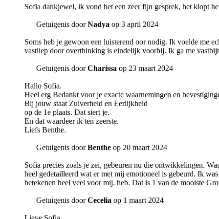
Sofia dankjewel, ik vond het een zeer fijn gesprek, het klopt h
Getuigenis door
Nadya
op 3 april 2024
Soms heb je gewoon een luisterend oor nodig. Ik voelde me echt
vastliep door overthinking is eindelijk voorbij. Ik ga me vastbij
Getuigenis door
Charissa
op 23 maart 2024
Hallo Sofia.
Heel erg Bedankt voor je exacte waarnemingen en bevestiging
Bij jouw staat Zuiverheid en Eerlijkheid
op de 1e plaats. Dat siert je.
En dat waardeer ik ten zeerste.
Liefs Benthe.
Getuigenis door
Benthe
op 20 maart 2024
Sofia precies zoals je zei, gebeuren nu die ontwikkelingen. Wa
heel gedetailleerd wat er met mij emotioneel is gebeurd. Ik wa
betekenen heel veel voor mij. heb. Dat is 1 van de mooiste Gro
Getuigenis door
Cecelia
op 1 maart 2024
Lieve Sofia.