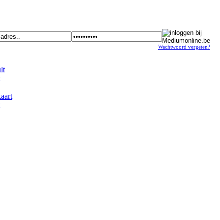
Wachtwoord vergeten?
t
art