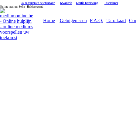
|
Kwaliteit
|
Gratis horoscoop
|
Disclaimer
37 consulenten beschikbaar
Online medium Sofia - Helderwetend
Home
Getuigenissen
F.A.Q.
Tarotkaart
Con