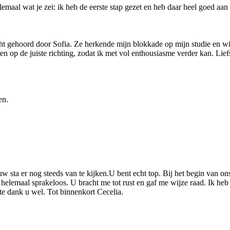
elemaal wat je zei: ik heb de eerste stap gezet en heb daar heel goed aa
 gehoord door Sofia. Ze herkende mijn blokkade op mijn studie en wist
ten op de juiste richting, zodat ik met vol enthousiasme verder kan. Lief
en.
uw sta er nog steeds van te kijken.U bent echt top. Bij het begin van o
s helemaal sprakeloos. U bracht me tot rust en gaf me wijze raad. Ik he
te dank u wel. Tot binnenkort Cecelia.