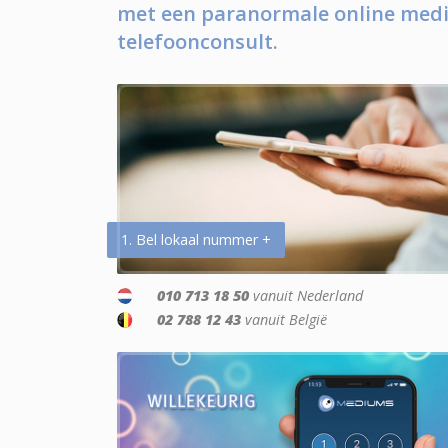
met een paranormale online medi
telefoonconsult.
1. Bel lokaal nummer +
010 713 18 50
vanuit Nederland
02 788 12 43
vanuit België