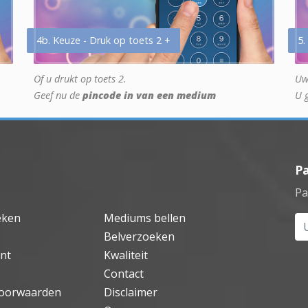
4b. Keuze - Druk op toets 2 +
5.
Of u drukt op toets 2.
Uw
Geef nu de
pincode in van een medium
U 
P
Pa
eken
Mediums bellen
Uw
Belverzoeken
nt
Kwaliteit
Contact
oorwaarden
Disclaimer