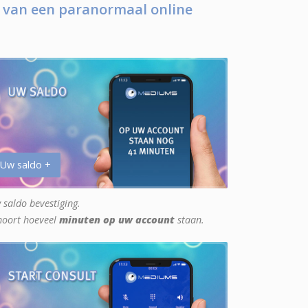
 van een paranormaal online
 Uw saldo +
 saldo bevestiging.
hoort hoeveel
minuten op uw account
staan.