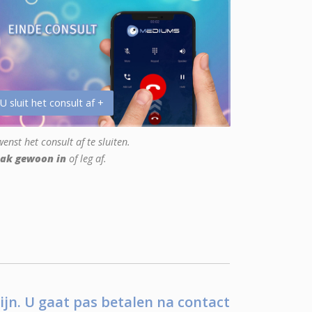
 U sluit het consult af +
enst het consult af te sluiten.
ak gewoon in
of leg af.
ijn. U gaat pas betalen na contact