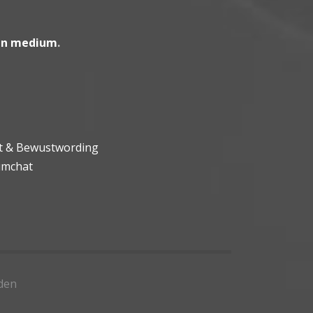
en medium
.
ht & Bewustwording
umchat
den