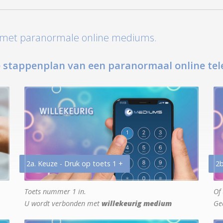
t met paranormale online mediums.
 stappenplan van een paranormaal online tel
2a. Keuze - Druk op toets 1 +
2b
Toets nummer 1 in.
Of 
U wordt verbonden met
willekeurig medium
Ge