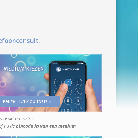
efoonconsult.
. Keuze - Druk op toets 2 +
u drukt op toets 2.
ef nu de
pincode in van een medium