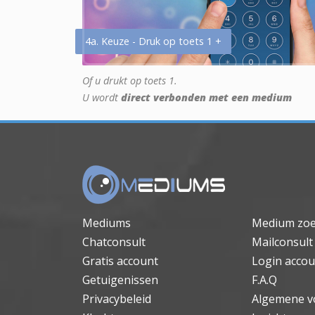
4a. Keuze - Druk op toets 1 +
Of u drukt op toets 1.
U wordt
direct verbonden met een medium
Mediums
Medium zo
Chatconsult
Mailconsult
Gratis account
Login accou
Getuigenissen
F.A.Q
Privacybeleid
Algemene v