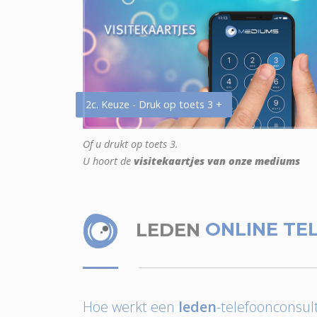
2c. Keuze - Druk op toets 3 +
Of u drukt op toets 3.
U hoort de
visitekaartjes van onze mediums
LEDEN
ONLINE TE
Hoe werkt een
leden
-telefoonconsult