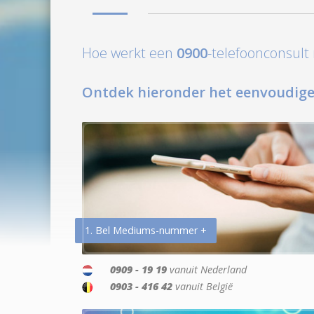
Hoe werkt een
0900
-telefoonconsul
Ontdek hieronder het eenvoudige
1. Bel Mediums-nummer +
0909 - 19 19
vanuit Nederland
0903 - 416 42
vanuit België