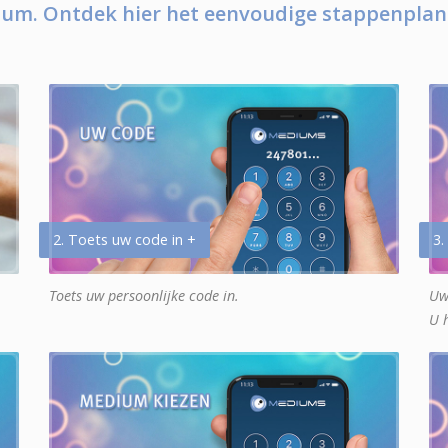
um. Ontdek hier het eenvoudige stappenplan
2. Toets uw code in +
3.
Toets uw persoonlijke code in.
Uw
U 