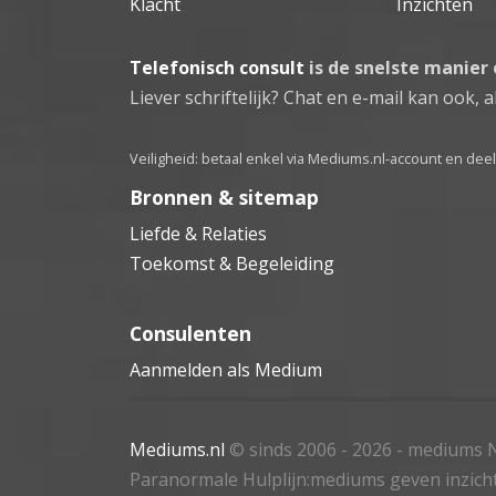
Klacht
Inzichten
Telefonisch consult
is de snelste manier
Liever schriftelijk? Chat en e-mail kan ook, al
Veiligheid: betaal enkel via Mediums.nl-account en de
Bronnen & sitemap
Liefde & Relaties
Toekomst & Begeleiding
Consulenten
Aanmelden als Medium
Mediums.nl
© sinds 2006 - 2026
- mediums N
Paranormale Hulplijn:mediums geven inzich