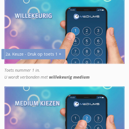
2a. Keuze - Druk op toets 1 +
Toets nummer 1 in.
U wordt verbonden met
willekeurig medium