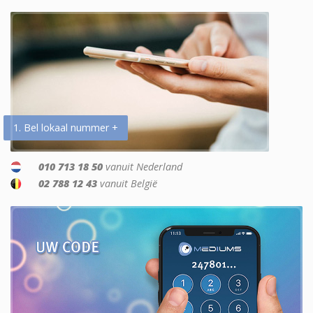
1. Bel lokaal nummer +
010 713 18 50
vanuit Nederland
02 788 12 43
vanuit België