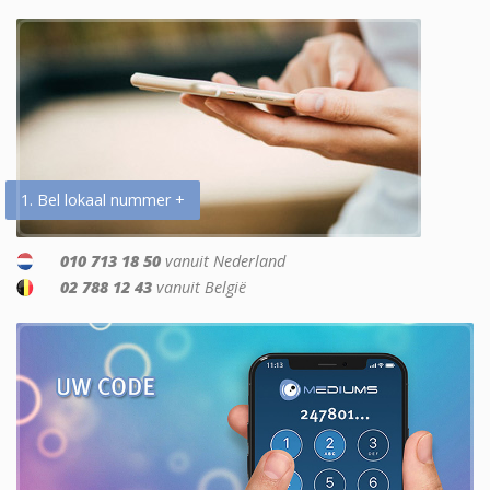
1. Bel lokaal nummer +
010 713 18 50
vanuit Nederland
02 788 12 43
vanuit België