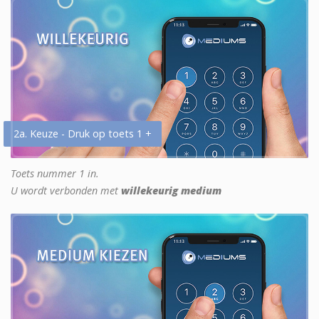
2a. Keuze - Druk op toets 1 +
Toets nummer 1 in.
U wordt verbonden met
willekeurig medium