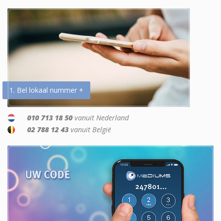
1. Bel lokaal nummer +
010 713 18 50
vanuit Nederland
02 788 12 43
vanuit België