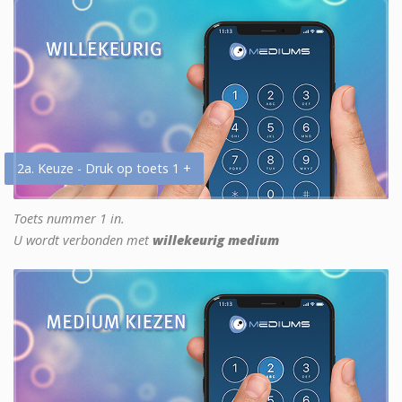
2a. Keuze - Druk op toets 1 +
Toets nummer 1 in.
U wordt verbonden met
willekeurig medium