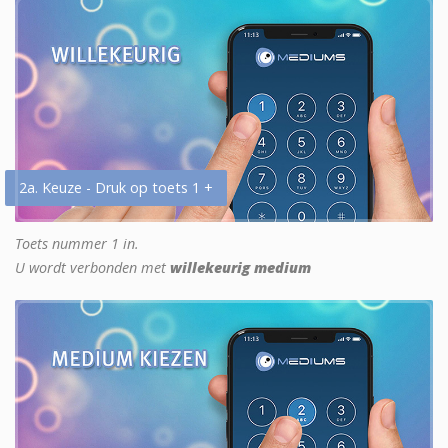
2a. Keuze - Druk op toets 1 +
Toets nummer 1 in.
U wordt verbonden met
willekeurig medium