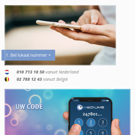
1. Bel lokaal nummer +
010 713 18 50
vanuit Nederland
02 788 12 43
vanuit België