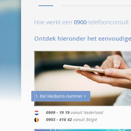
Hoe werkt een
0900
-telefoonconsul
Ontdek hieronder het eenvoudige
1. Bel Mediums-nummer +
0909 - 19 19
vanuit Nederland
0903 - 416 42
vanuit België