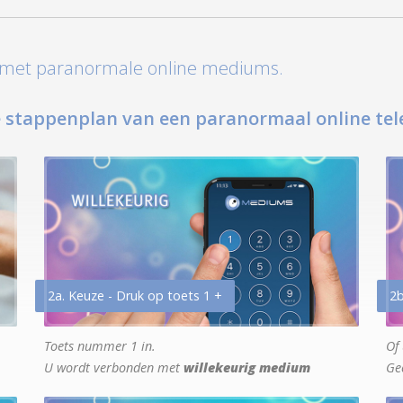
t met paranormale online mediums.
 stappenplan van een paranormaal online tel
2a. Keuze - Druk op toets 1 +
2b
Toets nummer 1 in.
Of 
U wordt verbonden met
willekeurig medium
Ge