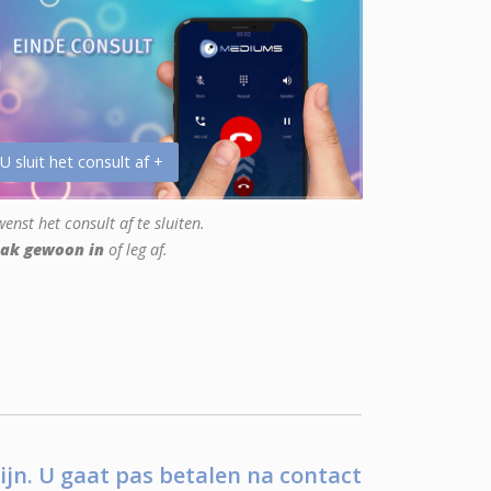
 U sluit het consult af +
enst het consult af te sluiten.
ak gewoon in
of leg af.
ijn. U gaat pas betalen na contact