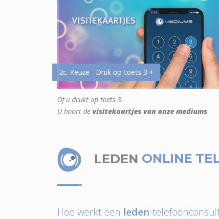
2c. Keuze - Druk op toets 3 +
Of u drukt op toets 3.
U hoort de
visitekaartjes van onze mediums
LEDEN
ONLINE TE
Hoe werkt een
leden
-telefoonconsult