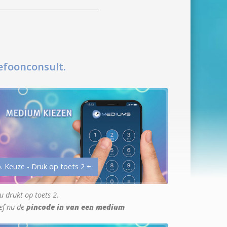
efoonconsult.
. Keuze - Druk op toets 2 +
u drukt op toets 2.
ef nu de
pincode in van een medium