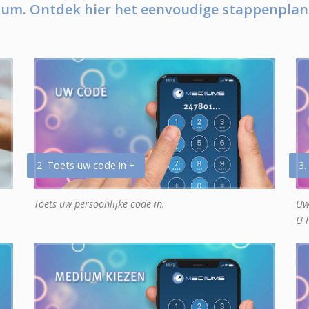
um. Ontdek hier het eenvoudige stappenplan
2. Toets uw code in +
3.
Toets uw persoonlijke code in.
Uw
U 