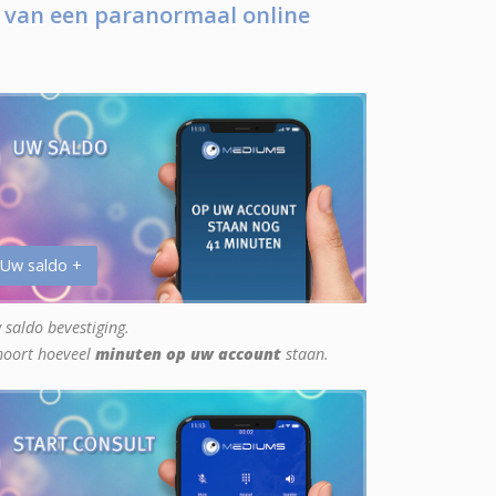
 van een paranormaal online
 Uw saldo +
 saldo bevestiging.
hoort hoeveel
minuten op uw account
staan.