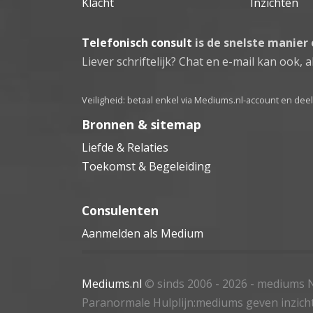
Klacht
Inzichten
Telefonisch consult
is de snelste manier
Liever schriftelijk? Chat en e-mail kan ook, al
Veiligheid: betaal enkel via Mediums.nl-account en de
Bronnen & sitemap
Liefde & Relaties
Toekomst & Begeleiding
Consulenten
Aanmelden als Medium
Mediums.nl
© sinds 2006 - 2026
- mediums N
Paranormale Hulplijn:mediums geven inzich