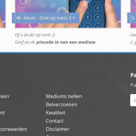
4b. Keuze - Druk op toets 2 +
5.
Of u drukt op toets 2.
Uw
Geef nu de
pincode in van een medium
U 
P
Pa
eken
Mediums bellen
Uw
Belverzoeken
nt
Kwaliteit
Contact
oorwaarden
Disclaimer