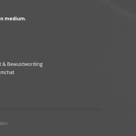
en medium
.
ht & Bewustwording
umchat
den