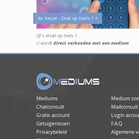
4a. Keuze - Druk op toets 1 +
Of u drukt op toets 1.
U wordt
direct verbonden met een medium
Mediums
Medium zo
Chatconsult
Mailconsult
Gratis account
Login accou
Getuigenissen
F.A.Q
Privacybeleid
Algemene v