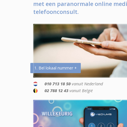
met een paranormale online medi
telefoonconsult.
1. Bel lokaal nummer +
010 713 18 50
vanuit Nederland
02 788 12 43
vanuit België