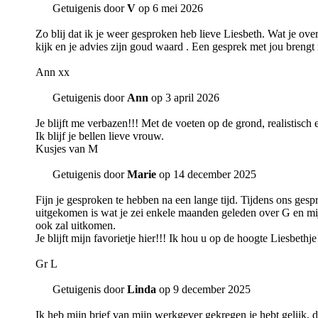
Getuigenis door
V
op 6 mei 2026
Zo blij dat ik je weer gesproken heb lieve Liesbeth. Wat je over
kijk en je advies zijn goud waard . Een gesprek met jou brengt 
Ann xx
Getuigenis door
Ann
op 3 april 2026
Je blijft me verbazen!!! Met de voeten op de grond, realistisch 
Ik blijf je bellen lieve vrouw.
Kusjes van M
Getuigenis door
Marie
op 14 december 2025
Fijn je gesproken te hebben na een lange tijd. Tijdens ons gespr
uitgekomen is wat je zei enkele maanden geleden over G en mij 
ook zal uitkomen.
Je blijft mijn favorietje hier!!! Ik hou u op de hoogte Liesbethje
Gr L
Getuigenis door
Linda
op 9 december 2025
Ik heb mijn brief van mijn werkgever gekregen je hebt gelijk, 