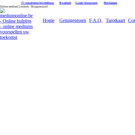
|
Kwaliteit
|
Gratis horoscoop
|
Disclaimer
25 consulenten beschikbaar
Online medium Liesbeth - Hoogsensitief
Home
Getuigenissen
F.A.Q.
Tarotkaart
Con