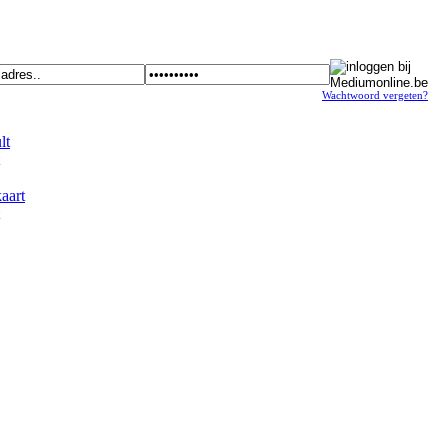
Wachtwoord vergeten?
t
art