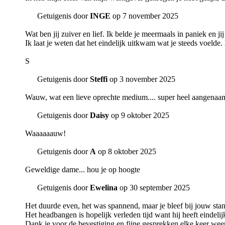
Getuigenis door
INGE
op 7 november 2025
Wat ben jij zuiver en lief. Ik belde je meermaals in paniek en j
Ik laat je weten dat het eindelijk uitkwam wat je steeds voelde. 
S
Getuigenis door
Steffi
op 3 november 2025
Wauw, wat een lieve oprechte medium.... super heel aangen
Getuigenis door
Daisy
op 9 oktober 2025
Waaaaaauw!
Getuigenis door
A
op 8 oktober 2025
Geweldige dame... hou je op hoogte
Getuigenis door
Ewelina
op 30 september 2025
Het duurde even, het was spannend, maar je bleef bij jouw stan
Het headbangen is hopelijk verleden tijd want hij heeft eindel
Dank je voor de bevestiging en fijne gesprekken elke keer wee