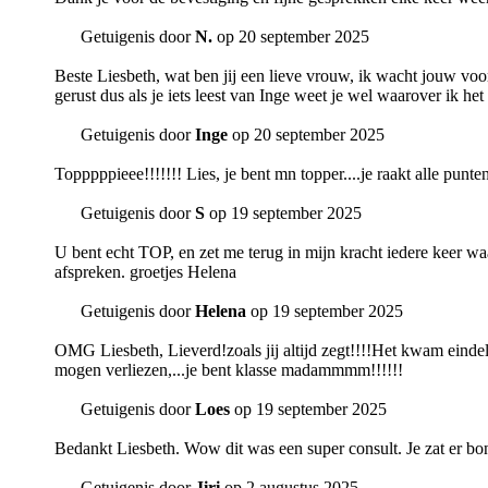
Getuigenis door
N.
op 20 september 2025
Beste Liesbeth, wat ben jij een lieve vrouw, ik wacht jouw voo
gerust dus als je iets leest van Inge weet je wel waarover ik het
Getuigenis door
Inge
op 20 september 2025
Topppppieee!!!!!!! Lies, je bent mn topper....je raakt alle punten
Getuigenis door
S
op 19 september 2025
U bent echt TOP, en zet me terug in mijn kracht iedere keer wa
afspreken. groetjes Helena
Getuigenis door
Helena
op 19 september 2025
OMG Liesbeth, Lieverd!zoals jij altijd zegt!!!!Het kwam eindeli
mogen verliezen,...je bent klasse madammmm!!!!!!
Getuigenis door
Loes
op 19 september 2025
Bedankt Liesbeth. Wow dit was een super consult. Je zat er bonk
Getuigenis door
Jiri
op 2 augustus 2025