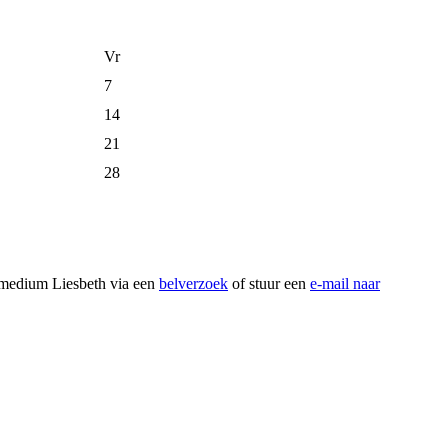
Vr
7
14
21
28
e medium Liesbeth via een
belverzoek
of stuur een
e-mail naar