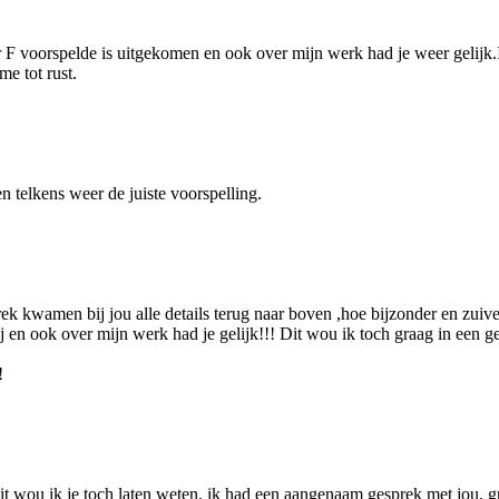
 F voorspelde is uitgekomen en ook over mijn werk had je weer gelijk.Ik 
me tot rust.
en telkens weer de juiste voorspelling.
ek kwamen bij jou alle details terug naar boven ,hoe bijzonder en zuiver 
en ook over mijn werk had je gelijk!!! Dit wou ik toch graag in een get
!
dit wou ik je toch laten weten, ik had een aangenaam gesprek met jou, g