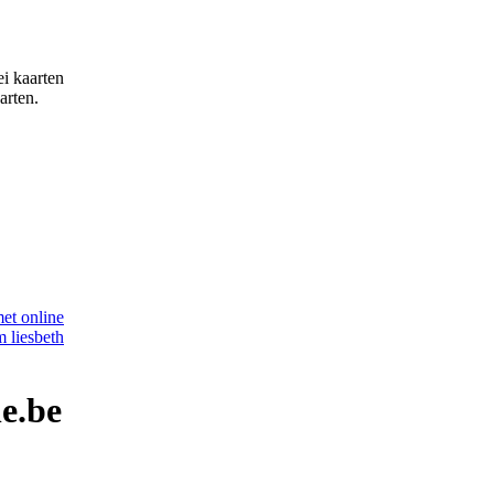
ei kaarten
arten.
e.be