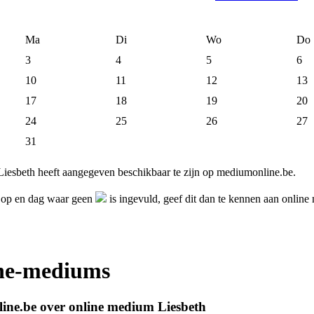
Ma
Di
Wo
Do
3
4
5
6
10
11
12
13
17
18
19
20
24
25
26
27
31
iesbeth heeft aangegeven beschikbaar te zijn op mediumonline.be.
h op en dag waar geen
is ingevuld, geef dit dan te kennen aan onlin
ine-mediums
ine.be over online medium Liesbeth