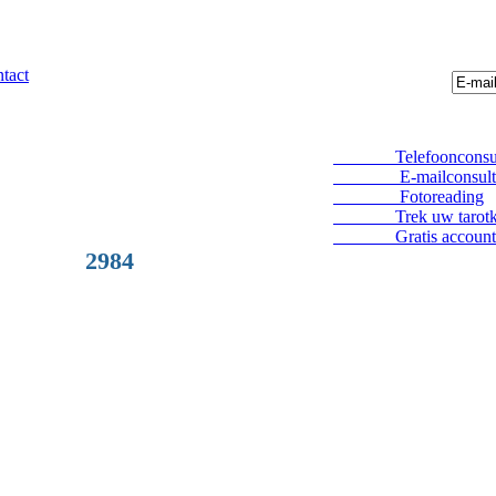
tact
Telefoonconsul
E-mailconsult
Fotoreading
Trek uw tarotka
Gratis account
2984