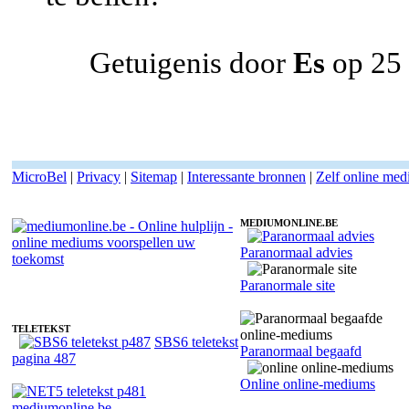
Getuigenis door
Es
op 25
MicroBel
|
Privacy
|
Sitemap
|
Interessante bronnen
|
Zelf online me
MEDIUMONLINE.BE
Paranormaal advies
Online medium Kaat - Luisterend oor
Paranormale site
TELETEKST
SBS6 teletekst
Paranormaal begaafd
pagina 487
Online online-mediums