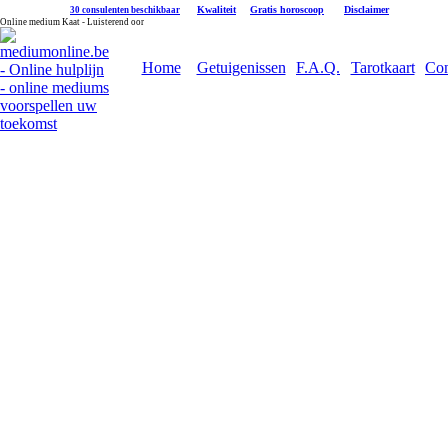
|
Kwaliteit
|
Gratis horoscoop
|
Disclaimer
30 consulenten beschikbaar
Online medium Kaat - Luisterend oor
Home
Getuigenissen
F.A.Q.
Tarotkaart
Con