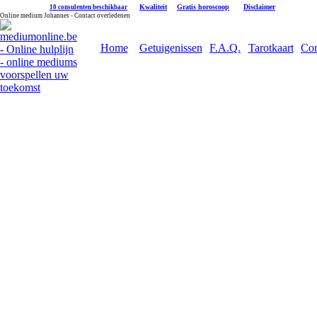
|
Kwaliteit
|
Gratis horoscoop
|
Disclaimer
10 consulenten beschikbaar
Online medium Johannes - Contact overledenen
Home
Getuigenissen
F.A.Q.
Tarotkaart
Con