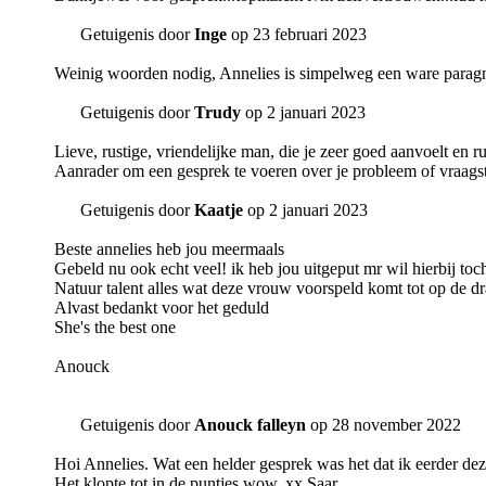
Getuigenis door
Inge
op 23 februari 2023
Weinig woorden nodig, Annelies is simpelweg een ware paragno
Getuigenis door
Trudy
op 2 januari 2023
Lieve, rustige, vriendelijke man, die je zeer goed aanvoelt en ru
Aanrader om een gesprek te voeren over je probleem of vraags
Getuigenis door
Kaatje
op 2 januari 2023
Beste annelies heb jou meermaals
Gebeld nu ook echt veel! ik heb jou uitgeput mr wil hierbij toc
Natuur talent alles wat deze vrouw voorspeld komt tot op de dra
Alvast bedankt voor het geduld
She's the best one
Anouck
Getuigenis door
Anouck falleyn
op 28 november 2022
Hoi Annelies. Wat een helder gesprek was het dat ik eerder de
Het klopte tot in de puntjes wow. xx Saar