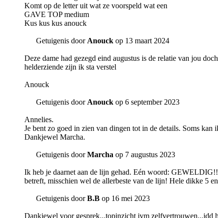
Komt op de letter uit wat ze voorspeld wat een
GAVE TOP medium
Kus kus kus anouck
Getuigenis door
Anouck
op 13 maart 2024
Deze dame had gezegd eind augustus is de relatie van jou dochte
helderziende zijn ik sta verstel
Anouck
Getuigenis door
Anouck
op 6 september 2023
Annelies.
Je bent zo goed in zien van dingen tot in de details. Soms kan i
Dankjewel Marcha.
Getuigenis door
Marcha
op 7 augustus 2023
Ik heb je daarnet aan de lijn gehad. Eén woord: GEWELDIG!! Ni
betreft, misschien wel de allerbeste van de lijn! Hele dikke 5 e
Getuigenis door
B.B
op 16 mei 2023
Dankjewel voor gesprek...topinzicht ivm zelfvertrouwen...idd h