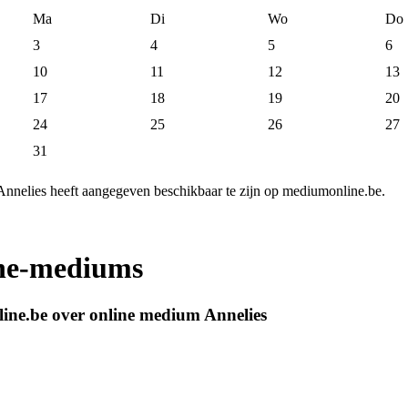
Ma
Di
Wo
Do
3
4
5
6
10
11
12
13
17
18
19
20
24
25
26
27
31
nnelies heeft aangegeven beschikbaar te zijn op mediumonline.be.
ine-mediums
ine.be over online medium Annelies