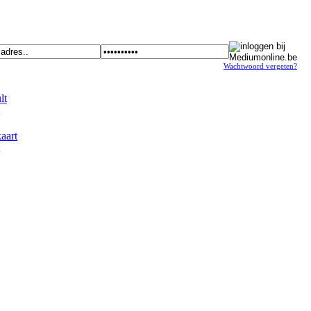
Wachtwoord vergeten?
t
art