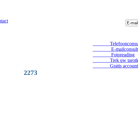
tact
Telefoonconsul
E-mailconsult
Fotoreading
Trek uw tarotka
Gratis account
2273