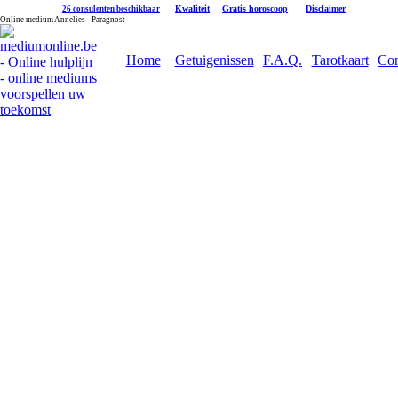
|
Kwaliteit
|
Gratis horoscoop
|
Disclaimer
26 consulenten beschikbaar
Online medium Annelies - Paragnost
Home
Getuigenissen
F.A.Q.
Tarotkaart
Con