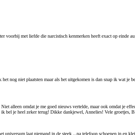
r voorbij met liefde die narcistisch kenmerken heeft exact op einde aug
k het nog niet plaatsten maar als het uitgekomen is dan snap ik wat je b
et alleen omdat je me goed nieuws vertelde, maar ook omdat je effecti
n ik bel je heel zeker terug! Dikke dankjewel, Annelies! Vele groetjes, B
et universum laat niemand in de steek ...na telefoon schoenen in en kl