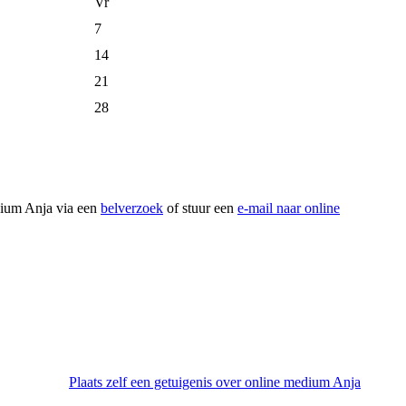
Vr
7
14
21
28
dium Anja via een
belverzoek
of stuur een
e-mail naar online
Plaats zelf een getuigenis over online medium Anja