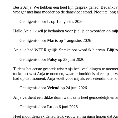
Beste Anja. We hebben een heel fijn gesprek gehad. Bedankt voo
vroeger met haar moeder op de dansvloer stond. Nooit te jong e
Getuigenis door
L
op 1 augustus 2026
Hallo Anja, ik wil je bedanken voor je al je antwoorden op mijn
Getuigenis door
Maris
op 1 augustus 2026
Anja, je had WEER gelijk. Sprakeloos word ik hiervan. Blijf zo
Getuigenis door
Patsy
op 28 juni 2026
Tijdens het eerste gesprek wist Anja heel veel dingen te noeme
toekomst wist Anja te noemen, waar er inmiddels al een paar van
had op dat moment. Anja voelt voor mij als een vriendin die ik
Getuigenis door
Vriend
op 24 juni 2026
Anja verdient een dikke duim want ze is heel gemoedelijk en zi
Getuigenis door
Lu
op 6 juni 2026
Heel mooi gesprek gehad leuk vrouw en nu gaan hopen dat Anja 