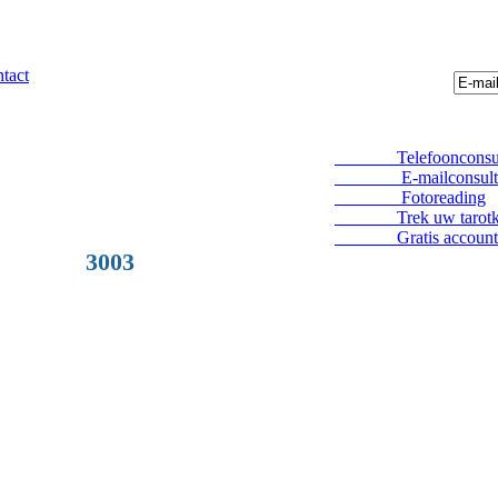
tact
Telefoonconsul
E-mailconsult
Fotoreading
Trek uw tarotka
Gratis account
3003