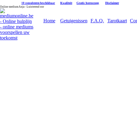
|
Kwaliteit
|
Gratis horoscoop
|
Disclaimer
10 consulenten beschikbaar
Online medium Anja - Luisterend oor
Home
Getuigenissen
F.A.Q.
Tarotkaart
Con