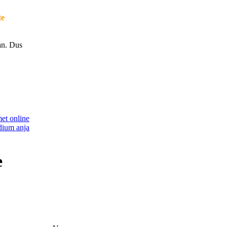
te
aan. Dus
e