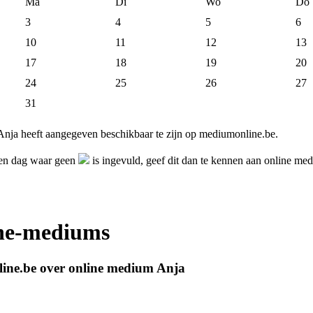
Ma
Di
Wo
Do
3
4
5
6
10
11
12
13
17
18
19
20
24
25
26
27
31
nja heeft aangegeven beschikbaar te zijn op mediumonline.be.
 en dag waar geen
is ingevuld, geef dit dan te kennen aan online me
ine-mediums
ine.be over online medium Anja