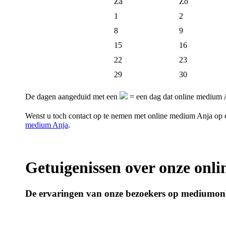
Za
Zo
1
2
8
9
15
16
22
23
29
30
De dagen aangeduid met een
= een dag dat online medium A
Wenst u toch contact op te nemen met online medium Anja op
medium Anja
.
Getuigenissen over onze onl
De ervaringen van onze bezoekers op mediumonl