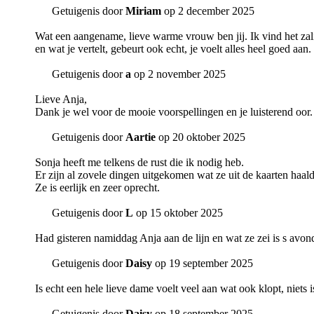
Getuigenis door
Miriam
op 2 december 2025
Wat een aangename, lieve warme vrouw ben jij. Ik vind het zalig 
en wat je vertelt, gebeurt ook echt, je voelt alles heel goed aan
Getuigenis door
a
op 2 november 2025
Lieve Anja,
Dank je wel voor de mooie voorspellingen en je luisterend oor. 
Getuigenis door
Aartie
op 20 oktober 2025
Sonja heeft me telkens de rust die ik nodig heb.
Er zijn al zovele dingen uitgekomen wat ze uit de kaarten haal
Ze is eerlijk en zeer oprecht.
Getuigenis door
L
op 15 oktober 2025
Had gisteren namiddag Anja aan de lijn en wat ze zei is s avond
Getuigenis door
Daisy
op 19 september 2025
Is echt een hele lieve dame voelt veel aan wat ook klopt, niets is
Getuigenis door
Daisy
op 18 september 2025