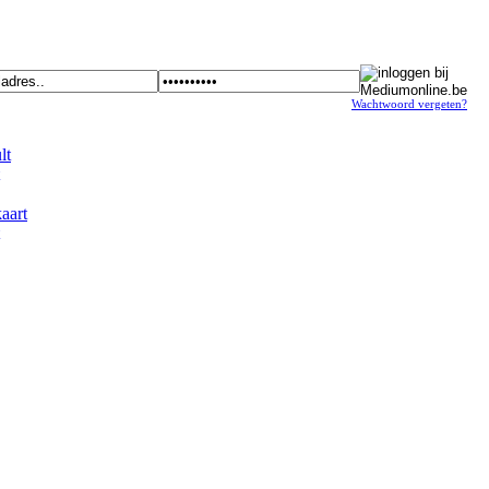
Wachtwoord vergeten?
t
art