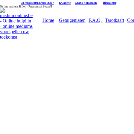
|
Kwaliteit
|
Gratis horoscoop
|
Disclaimer
28 consulenten beschikbaar
Online medium Shiloh - Paranormaal begaafd
Home
Getuigenissen
F.A.Q.
Tarotkaart
Con