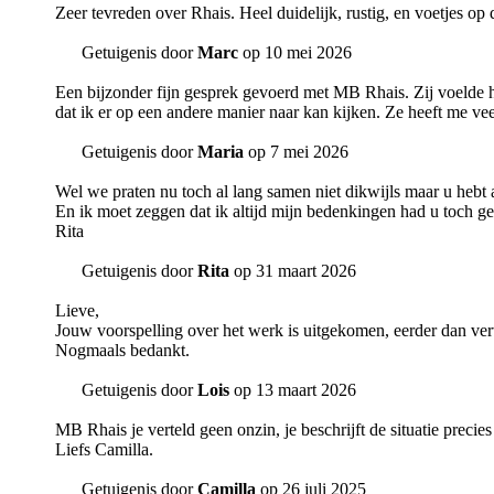
Zeer tevreden over Rhais. Heel duidelijk, rustig, en voetjes op
Getuigenis door
Marc
op 10 mei 2026
Een bijzonder fijn gesprek gevoerd met MB Rhais. Zij voelde h
dat ik er op een andere manier naar kan kijken. Ze heeft me vee
Getuigenis door
Maria
op 7 mei 2026
Wel we praten nu toch al lang samen niet dikwijls maar u hebt 
En ik moet zeggen dat ik altijd mijn bedenkingen had u toch gel
Rita
Getuigenis door
Rita
op 31 maart 2026
Lieve,
Jouw voorspelling over het werk is uitgekomen, eerder dan ve
Nogmaals bedankt.
Getuigenis door
Lois
op 13 maart 2026
MB Rhais je verteld geen onzin, je beschrijft de situatie precie
Liefs Camilla.
Getuigenis door
Camilla
op 26 juli 2025