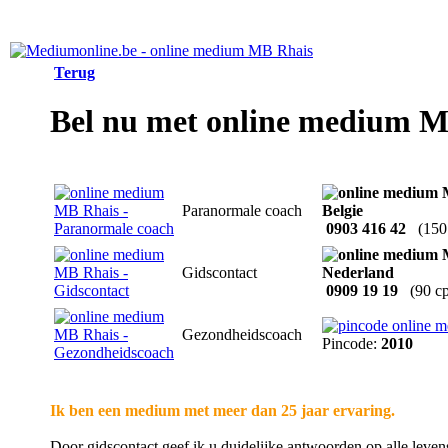
Terug
Bel nu met online medium 
Paranormale coach
0903 416 42
(150
Gidscontact
0909 19 19
(90 c
Gezondheidscoach
Pincode:
2010
Ik ben een medium met meer dan 25 jaar ervaring.
Door gidscontact geef ik u duidelijke antwoorden op alle leve