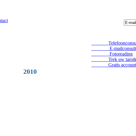
tact
Telefoonconsul
E-mailconsult
Fotoreading
Trek uw tarotka
Gratis account
2010