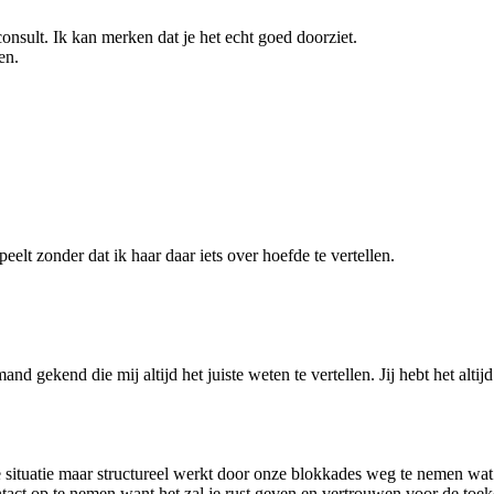
nsult. Ik kan merken dat je het echt goed doorziet.
en.
eelt zonder dat ik haar daar iets over hoefde te vertellen.
and gekend die mij altijd het juiste weten te vertellen. Jij hebt het al
e situatie maar structureel werkt door onze blokkades weg te nemen wat 
ntact op te nemen want het zal je rust geven en vertrouwen voor de toe