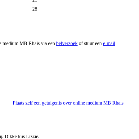
28
line medium MB Rhais via een
belverzoek
of stuur een
e-mail
Plaats zelf een getuigenis over online medium MB Rhais
ij. Dikke kus Lizzie.