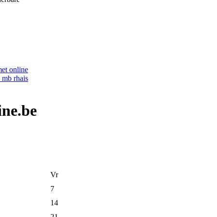
ine.be
Vr
7
14
21