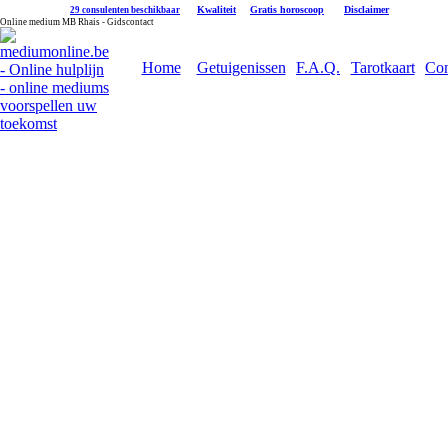
|
Kwaliteit
|
Gratis horoscoop
|
Disclaimer
29 consulenten beschikbaar
Online medium MB Rhais - Gidscontact
Home
Getuigenissen
F.A.Q.
Tarotkaart
Con