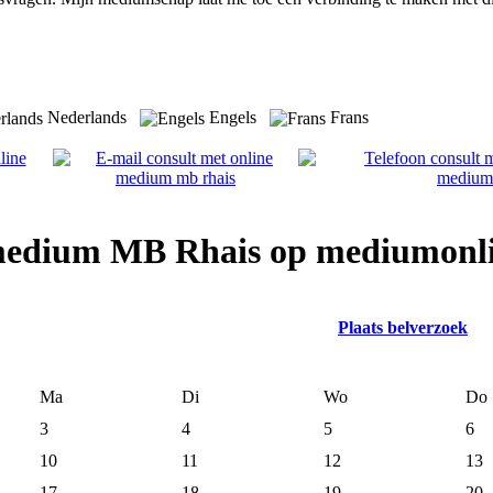
Nederlands
Engels
Frans
 medium MB Rhais op mediumonl
Plaats belverzoek
Ma
Di
Wo
Do
3
4
5
6
10
11
12
13
17
18
19
20