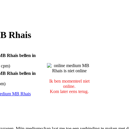
MB Rhais
 cpm)
Ik ben momenteel niet
pm)
online.
Kom later eens terug.
nsvragen. Mijn mediumschap laat me toe een verbinding te maken met d