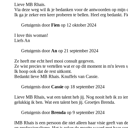
Lieve MB Rhais.
Via deze weg wil ik je bedanken voor de antwoorden op mijn co
Ik ga je zeker een keer proberen te bellen. Heel erg bedankt. Fi
Getuigenis door
Fien
op 12 oktober 2024
I love this woman!
Liefs An
Getuigenis door
An
op 21 september 2024
Ze heeft me echt heel mooi consult gegeven.
Ze wist precies te vertellen wat er op dit moment in m'n leven sp
Ik hoop ook dat de rest uitkomt.
Bedankt lieve MB Rhais. Knuffels van Cassie.
Getuigenis door
Cassie
op 18 september 2024
Lieve MB Rhais, wat een talent heb jij. Nog nooit heb ik zo iem
gelukkig ik ben. Wat een talent ben jij. Groetjes Brenda.
Getuigenis door
Brenda
op 9 september 2024
lMB Rhais is een persoon die niet alleen haar visie geeft van d
en professionalisme. Het is zeker de moeite waard met haar co