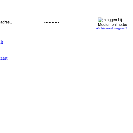
Wachtwoord vergeten?
t
art