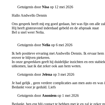
Getuigenis door
Nisa
op 12 mei 2026
Hallo Andwello Dennis
Ons gesprek heeft mij erg goed gedaan, het was fijn om alle z
Hij heeft gisteravond inderdaad gebeld en de afspraak staat
Bel u snel weer Nelia.
Getuigenis door
Nelia
op 6 mei 2026
Ik heb positieve ervaring met Andwello Dennis. Ik ervaar hem al
erover te blijven piekeren.
In onze gesprekken geeft hij duidelijke inzichten en een stabie
uitkomen, laat ik dat zeker ook aan hem weten.
Getuigenis door
Jelena
op 3 mei 2026
Je had gelijk , geen verdere complicaties aan men auto en was id
Bedankt voor je geduld. Liefs
Getuigenis door
Anoniem
op 1 mei 2026
Bedankt, ben erg blij contact te hebben met je en zal je zeker 