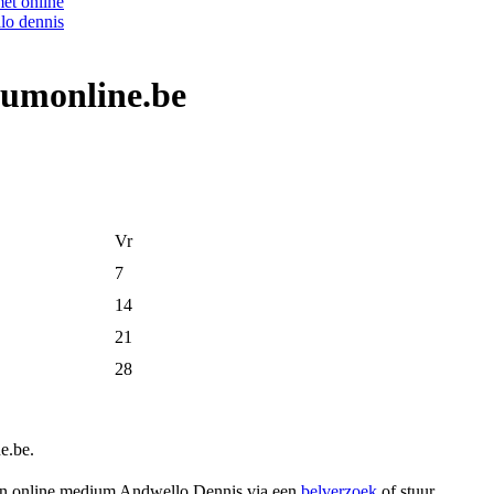
iumonline.be
Vr
7
14
21
28
e.be.
 aan online medium Andwello Dennis via een
belverzoek
of stuur