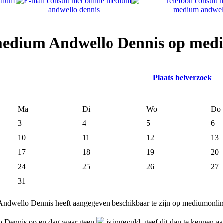
 medium Andwello Dennis op med
Plaats belverzoek
Ma
Di
Wo
Do
3
4
5
6
10
11
12
13
17
18
19
20
24
25
26
27
31
Andwello Dennis heeft aangegeven beschikbaar te zijn op mediumonlin
lo Dennis op en dag waar geen
is ingevuld, geef dit dan te kennen