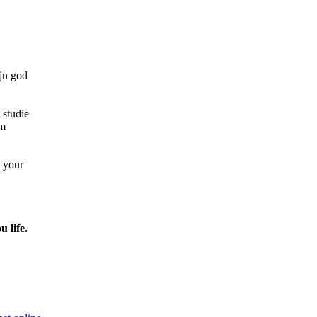
jn god
 studie
lm
l your
u life.