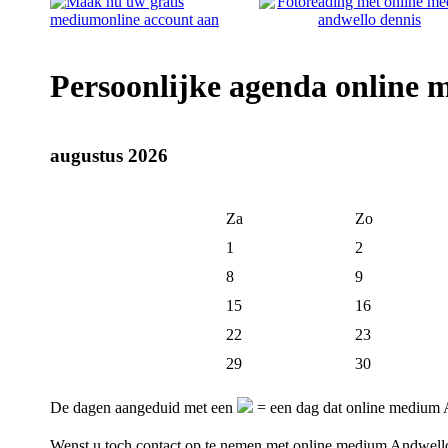
Persoonlijke agenda online
augustus 2026
Za
Zo
1
2
8
9
15
16
22
23
29
30
De dagen aangeduid met een
= een dag dat online medium 
Wenst u toch contact op te nemen met online medium Andwel