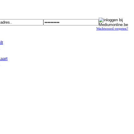
Wachtwoord vergeten?
t
art