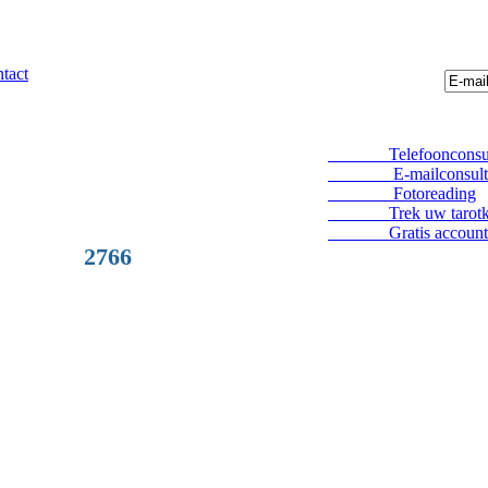
tact
Telefoonconsul
E-mailconsult
Fotoreading
Trek uw tarotka
Gratis account
2766