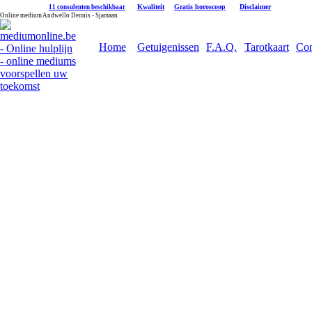
|
Kwaliteit
|
Gratis horoscoop
|
Disclaimer
11 consulenten beschikbaar
Online medium Andwello Dennis - Sjamaan
Home
Getuigenissen
F.A.Q.
Tarotkaart
Con