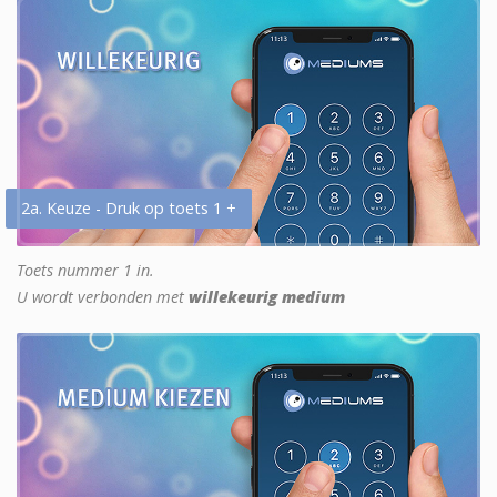
2a. Keuze - Druk op toets 1 +
Toets nummer 1 in.
U wordt verbonden met
willekeurig medium