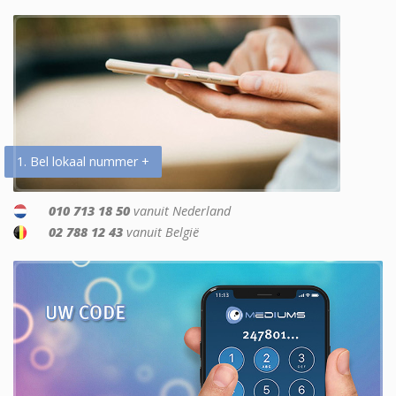
1. Bel lokaal nummer +
010 713 18 50
vanuit Nederland
02 788 12 43
vanuit België