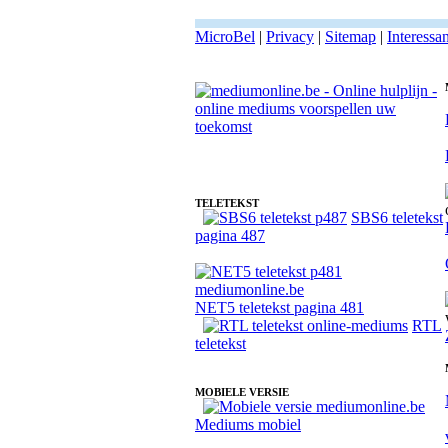
MicroBel
|
Privacy
|
Sitemap
|
Interessa
Fotoreading met paranormale online medium Joke Lisa
TELETEKST
SBS6 teletekst
pagina 487
NET5 teletekst pagina 481
RTL
teletekst
MOBIELE VERSIE
Mediums mobiel