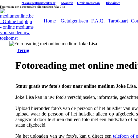
|
Kwaliteit
|
Gratis horoscoop
|
Disclaimer
26 consulenten beschikbaar
Fotoreading met paranormale online medium Joke Lisa
Home
Getuigenissen
F.A.Q.
Tarotkaart
Con
Terug
Fotoreading met online med
Stuur gratis uw foto's door naar online medium Joke Lisa.
Joke Lisa kan in uw foto's verschijnselen, informatie, gedachte
Upload hieronder foto's van de persoon of het huisdier van uw k
upload waar de persoon of het huisdier alleen op afgebeeld s
aangezicht door te sturen dan een foto met een landschap of a
staan afgebeeld.
Na het uploaden van uw foto's, kan u direct een
telefoon of 