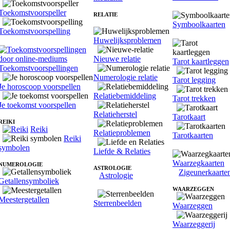
Toekomstvoorspeller
RELATIE
Symboolkaarten
Toekomstvoorspelling
Huwelijksproblemen
Nieuwe relatie
Tarot kaartleggen
Toekomstvoorspellingen
Numerologie relatie
Tarot legging
Je horoscoop voorspellen
Relatiebemiddeling
Tarot trekken
Je toekomst voorspellen
Relatieherstel
Tarotkaart
REIKI
Reiki
Relatieproblemen
Tarotkaarten
Reiki
symbolen
Liefde & Relaties
Waarzegkaarten
NUMEROLOGIE
ASTROLOGIE
Zigeunerkaarte
Astrologie
Getallensymboliek
WAARZEGGEN
Meestergetallen
Sterrenbeelden
Waarzeggen
Waarzeggerij