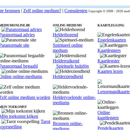
nte bronnen
|
Zelf online medium?
|
Consulenten
Copyright © 2008 - 2026 medi
MEDIUMONLINE.BE
ONLINE-MEDIUMS
KAARTLEGGING
Paranormaal advies
Helderhorend
Engelenkaarten
Paranormale site
Spiritueel online
medium
Kaartleggers
Helderruikend
Kaartlegster
Paranormaal begaafd
Spirituele hulplijn
Kaarten lezen
Online online-mediums
Helderziendheid
Lenormandkaarte
Zelf online medium worden
Heldervoelende online-
mediums
MIJN TOEKOMST
Online
Mijn toekomst kijken
kaartleggen
Tarot
Bronnen online-
voorspelling
Pendelkaarten
mediums