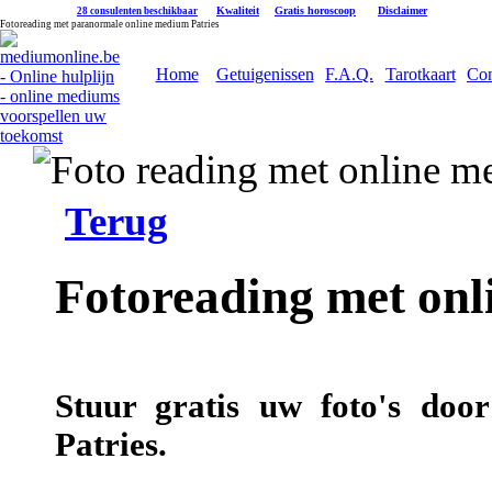
|
Kwaliteit
|
Gratis horoscoop
|
Disclaimer
28 consulenten beschikbaar
Fotoreading met paranormale online medium Patries
Home
Getuigenissen
F.A.Q.
Tarotkaart
Con
Terug
Fotoreading met onl
Stuur gratis uw foto's doo
Patries.