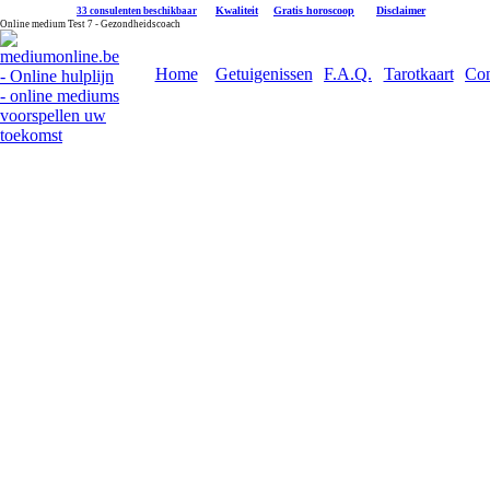
|
Kwaliteit
|
Gratis horoscoop
|
Disclaimer
33 consulenten beschikbaar
Online medium Test 7 - Gezondheidscoach
Home
Getuigenissen
F.A.Q.
Tarotkaart
Con