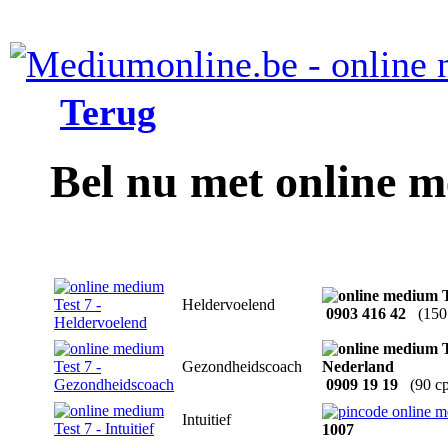
Terug
Bel nu met online m
Heldervoelend
0903 416 42
(150
Gezondheidscoach
0909 19 19
(90 c
Intuitief
1007