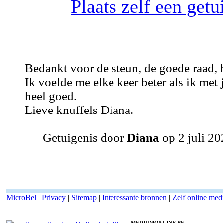
Plaats zelf een get
Bedankt voor de steun, de goede raad, 
Ik voelde me elke keer beter als ik met 
heel goed.
Lieve knuffels Diana.
Getuigenis door
Diana
op 2 juli 20
MicroBel
|
Privacy
|
Sitemap
|
Interessante bronnen
|
Zelf online me
MEDIUMONLINE.BE