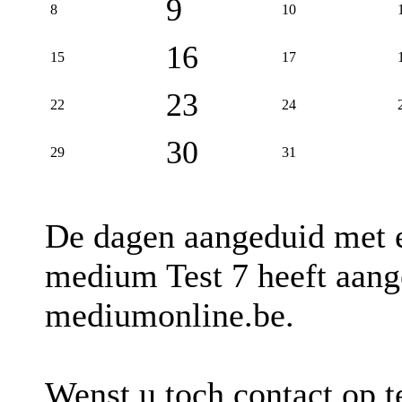
9
8
10
16
15
17
23
22
24
30
29
31
De dagen aangeduid met
medium Test 7 heeft aang
mediumonline.be.
Wenst u toch contact op 