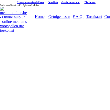
|
Kwaliteit
|
Gratis horoscoop
|
Disclaimer
29 consulenten beschikbaar
Online medium Astrid - Spiritueel advies
Home
Getuigenissen
F.A.Q.
Tarotkaart
Con