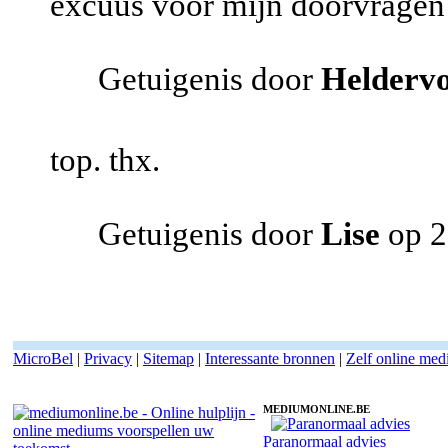
excuus voor mijn doorvragen 
Getuigenis door
Heldervo
top. thx.
Getuigenis door
Lise
op 2
MicroBel
|
Privacy
|
Sitemap
|
Interessante bronnen
|
Zelf online me
MEDIUMONLINE.BE
Paranormaal advies