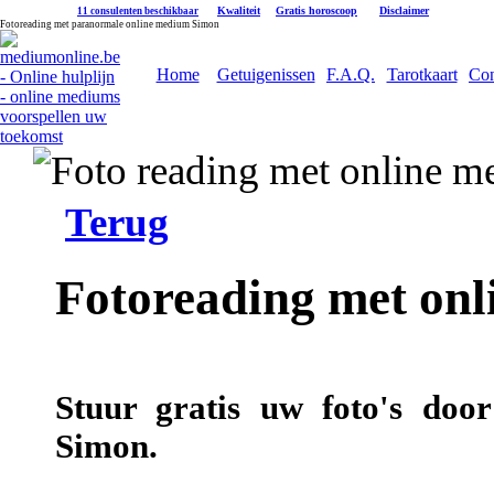
|
Kwaliteit
|
Gratis horoscoop
|
Disclaimer
11 consulenten beschikbaar
Fotoreading met paranormale online medium Simon
Home
Getuigenissen
F.A.Q.
Tarotkaart
Con
Terug
Fotoreading met on
Stuur gratis uw foto's doo
Simon.