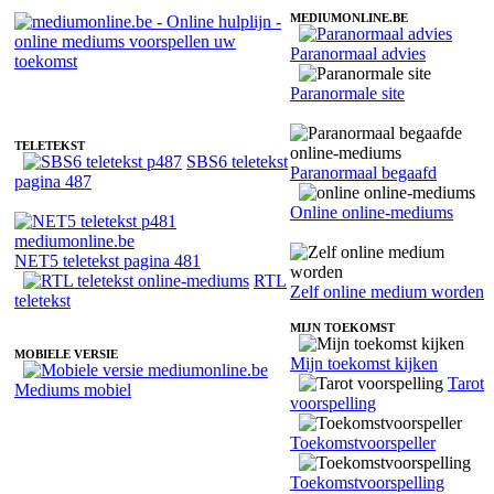
MEDIUMONLINE.BE
Paranormaal advies
Fotoreading met paranormale online medium Lady-Ly
Paranormale site
TELETEKST
SBS6 teletekst
Paranormaal begaafd
pagina 487
Online online-mediums
NET5 teletekst pagina 481
RTL
Zelf online medium worden
teletekst
MIJN TOEKOMST
MOBIELE VERSIE
Mijn toekomst kijken
Tarot
Mediums mobiel
voorspelling
Toekomstvoorspeller
Toekomstvoorspelling