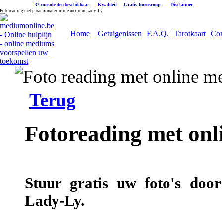
|
Kwaliteit
|
Gratis horoscoop
|
Disclaimer
32 consulenten beschikbaar
Fotoreading met paranormale online medium Lady-Ly
Home
Getuigenissen
F.A.Q.
Tarotkaart
Con
Terug
Fotoreading met on
Stuur gratis uw foto's doo
Lady-Ly.