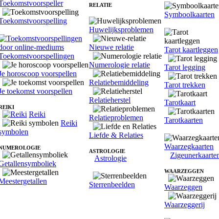
Toekomstvoorspeller
RELATIE
Symboolkaarten
Toekomstvoorspelling
Huwelijksproblemen
Nieuwe relatie
Tarot kaartleggen
Toekomstvoorspellingen
Numerologie relatie
Tarot legging
Je horoscoop voorspellen
Relatiebemiddeling
Tarot trekken
Je toekomst voorspellen
Relatieherstel
Tarotkaart
REIKI
Reiki
Relatieproblemen
Tarotkaarten
Reiki
symbolen
Liefde & Relaties
Waarzegkaarten
NUMEROLOGIE
ASTROLOGIE
Zigeunerkaarte
Astrologie
Getallensymboliek
WAARZEGGEN
Meestergetallen
Sterrenbeelden
Waarzeggen
Waarzeggerij