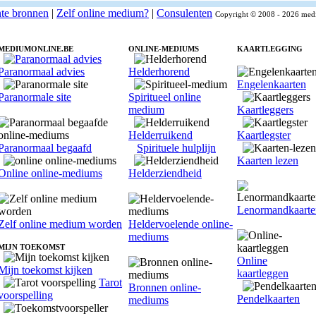
nte bronnen
|
Zelf online medium?
|
Consulenten
Copyright © 2008 - 2026 medi
MEDIUMONLINE.BE
ONLINE-MEDIUMS
KAARTLEGGING
Paranormaal advies
Helderhorend
Engelenkaarten
Paranormale site
Spiritueel online
medium
Kaartleggers
Helderruikend
Kaartlegster
Paranormaal begaafd
Spirituele hulplijn
Kaarten lezen
Online online-mediums
Helderziendheid
Lenormandkaarte
Zelf online medium worden
Heldervoelende online-
mediums
MIJN TOEKOMST
Online
Mijn toekomst kijken
kaartleggen
Tarot
Bronnen online-
voorspelling
Pendelkaarten
mediums