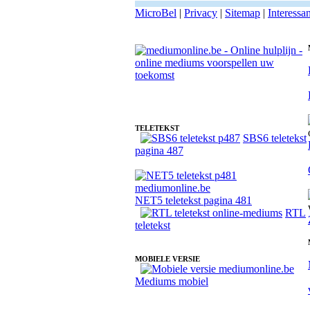
MicroBel
|
Privacy
|
Sitemap
|
Interessa
Fotoreading met paranormale online medium Josef
TELETEKST
SBS6 teletekst
pagina 487
NET5 teletekst pagina 481
RTL
teletekst
MOBIELE VERSIE
Mediums mobiel