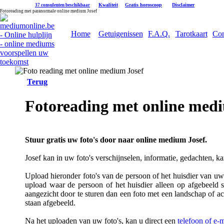
|
Kwaliteit
|
Gratis horoscoop
|
Disclaimer
37 consulenten beschikbaar
Fotoreading met paranormale online medium Josef
Home
Getuigenissen
F.A.Q.
Tarotkaart
Con
Terug
Fotoreading met online med
Stuur gratis uw foto's door naar online medium Josef.
Josef kan in uw foto's verschijnselen, informatie, gedachten, k
Upload hieronder foto's van de persoon of het huisdier van uw k
upload waar de persoon of het huisdier alleen op afgebeeld s
aangezicht door te sturen dan een foto met een landschap of a
staan afgebeeld.
Na het uploaden van uw foto's, kan u direct een
telefoon of e-