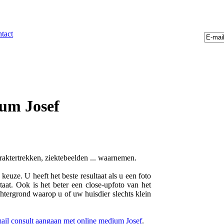
tact
ium Josef
araktertrekken, ziektebeelden ... waarnemen.
euze. U heeft het beste resultaat als u een foto
taat. Ook is het beter een close-upfoto van het
chtergrond waarop u of uw huisdier slechts klein
mail consult aangaan met online medium Josef
.